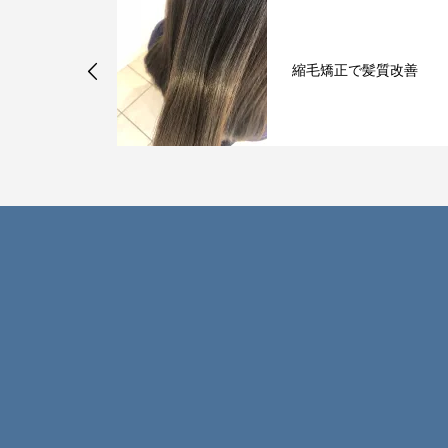
持ちがいい再現性のある
髪質改善
カットとは？