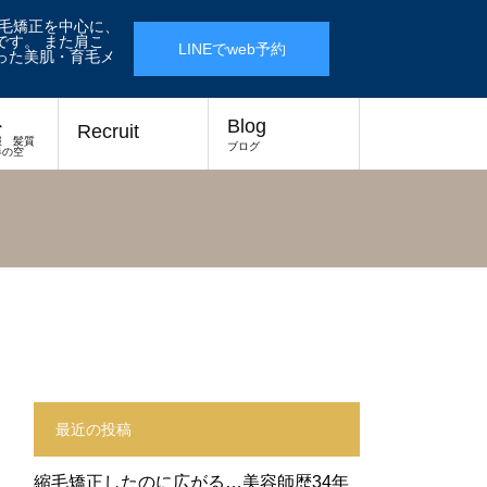
縮毛矯正を中心に、
す。 また肩こ
LINEでweb予約
った美肌・育毛メ
ス
Blog
Recruit
報 髪質
ブログ
春の空
最近の投稿
縮毛矯正したのに広がる…美容師歴34年