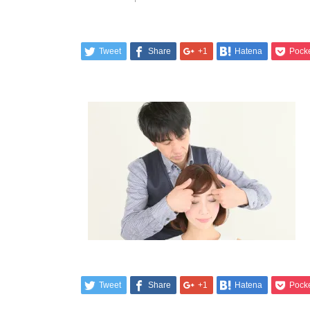
Tweet
Share
+1
Hatena
Pock
Tweet
Share
+1
Hatena
Pock