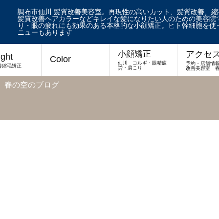
調布市仙川 髪質改善美容室。再現性の高いカット、髪質改善、
髪質改善ヘアカラーなどキレイな髪になりたい人のための美容院で
り・眼の疲れにも効果のある本格的な小顔矯正。ヒト幹細胞を使
ニューもあります
アクセ
小顔矯正
ight
Color
仙川 コルギ・眼精疲
予約・店舗情
善縮毛矯正
労・肩こり
改善美容室 
 春の空のブログ