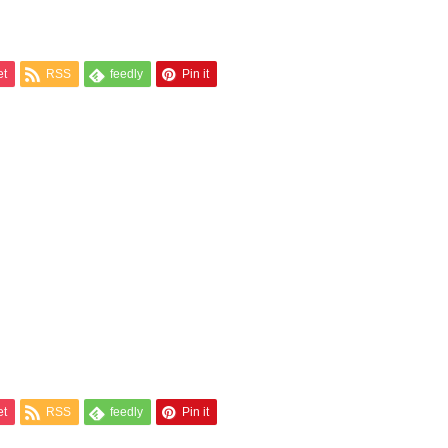
et
RSS
feedly
Pin it
et
RSS
feedly
Pin it