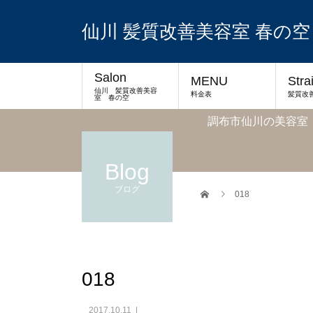
仙川 髪質改善美容室 春の空
Salon
MENU
Stra
仙川 髪質改善美容
料金表
髪質改
室 春の空
調布市仙川の美容室
Blog
ブログ
018
018
2017.10.11