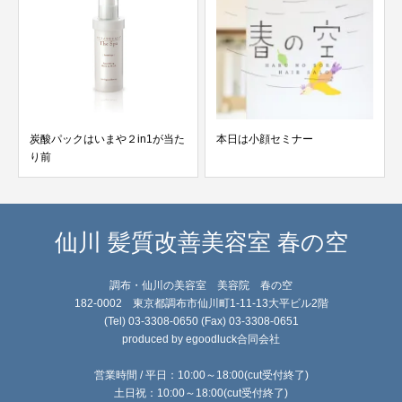
炭酸パックはいまや２in1が当た
本日は小顔セミナー
り前
仙川 髪質改善美容室 春の空
調布・仙川の美容室 美容院 春の空
182-0002 東京都調布市仙川町1-11-13大平ビル2階
(Tel) 03-3308-0650 (Fax) 03-3308-0651
produced by egoodluck合同会社
営業時間 / 平日：10:00～18:00(cut受付終了)
土日祝：10:00～18:00(cut受付終了)