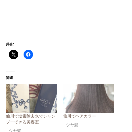
共有:
関連
仙川で塩素除去水でシャン
仙川でヘアカラー
プーできる美容室
ツヤ髪
ツヤ髪