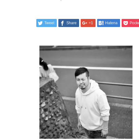
Tweet
Share
+1
Hatena
Pock