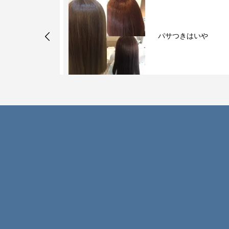
メニューに向
パサつきはいや
す