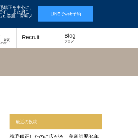
縮毛矯正を中心に、
す。 また肩こ
LINEでweb予約
った美肌・育毛メ
ス
Blog
Recruit
報 髪質
ブログ
春の空
最近の投稿
縮毛矯正したのに広がる…美容師歴34年