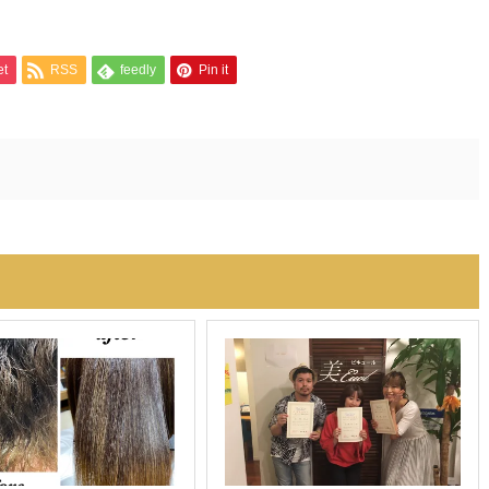
et
RSS
feedly
Pin it