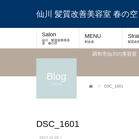
仙川 髪質改善美容室 春の空
Salon
MENU
Stra
仙川 髪質改善美容
料金表
髪質改
室 春の空
調布市仙川の美容室
Blog
ブログ
DSC_1601
DSC_1601
2017.10.28