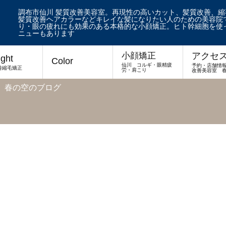
調布市仙川 髪質改善美容室。再現性の高いカット、髪質改善、
髪質改善ヘアカラーなどキレイな髪になりたい人のための美容院で
り・眼の疲れにも効果のある本格的な小顔矯正。ヒト幹細胞を使
ニューもあります
アクセ
小顔矯正
ight
Color
仙川 コルギ・眼精疲
予約・店舗情
善縮毛矯正
労・肩こり
改善美容室 
 春の空のブログ