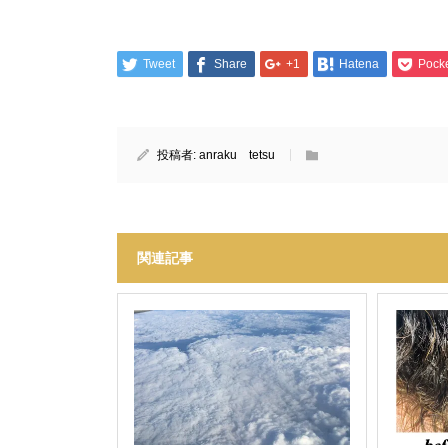
Tweet
Share
+1
Hatena
Pock
投稿者:
anraku tetsu
関連記事