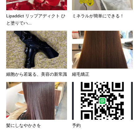
Lipaddict リップアディクト ひ
ミネラルが簡単にできる！
と塗りでハ...
細胞から若返る、美容の新常識
縮毛矯正
髪にしなやかさを
予約