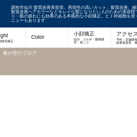
調布市仙川 髪質改善美容室。再現性の高いカット、髪質改善、
髪質改善ヘアカラーなどキレイな髪になりたい人のための美容院で
り・眼の疲れにも効果のある本格的な小顔矯正。ヒト幹細胞を使
ニューもあります
アクセ
小顔矯正
ight
Color
仙川 コルギ・眼精疲
予約・店舗情
善縮毛矯正
労・肩こり
改善美容室 
 春の空のブログ