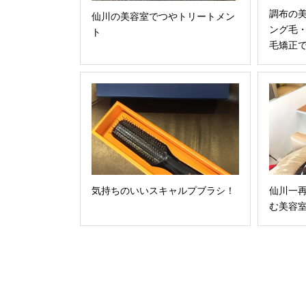
調布の
仙川の美容室でつやトリートメン
ング毛
ト
毛矯正で
気持ちのいいスキャルプブラシ！
仙川一
む美容