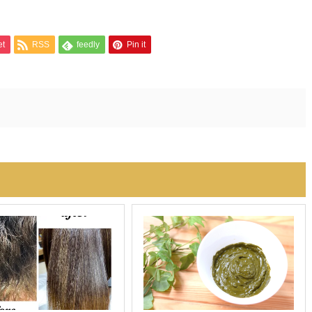
et
RSS
feedly
Pin it