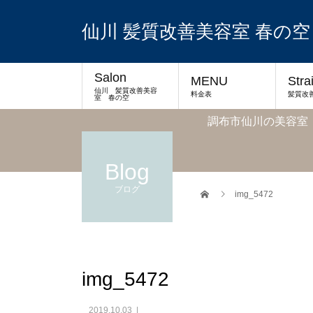
仙川 髪質改善美容室 春の空
Salon
MENU
Stra
仙川 髪質改善美容
料金表
髪質改
室 春の空
調布市仙川の美容室
Blog
ブログ
img_5472
img_5472
2019.10.03