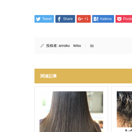
Tweet
Share
+1
Hatena
Pock
投稿者:
anraku tetsu
関連記事