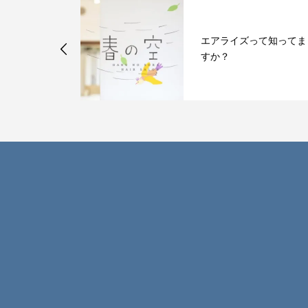
って知ってま
【 モニターさん１回目
フォーアフター】