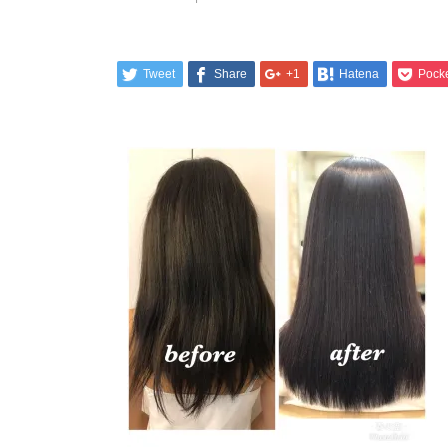
Tweet
Share
+1
Hatena
Pock