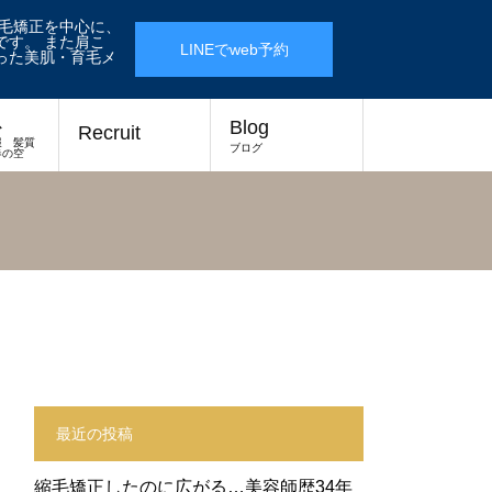
縮毛矯正を中心に、
す。 また肩こ
LINEでweb予約
った美肌・育毛メ
ス
Blog
Recruit
報 髪質
ブログ
春の空
最近の投稿
縮毛矯正したのに広がる…美容師歴34年