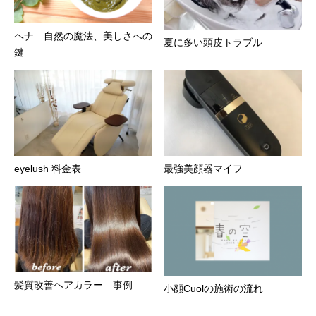
ヘナ 自然の魔法、美しさへの
夏に多い頭皮トラブル
鍵
eyelush 料金表
最強美顔器マイフ
髪質改善ヘアカラー 事例
小顔Cuolの施術の流れ