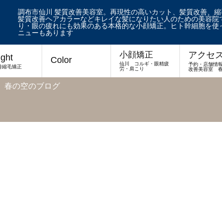
調布市仙川 髪質改善美容室。再現性の高いカット、髪質改善、
髪質改善ヘアカラーなどキレイな髪になりたい人のための美容院で
り・眼の疲れにも効果のある本格的な小顔矯正。ヒト幹細胞を使
ニューもあります
アクセ
小顔矯正
ight
Color
仙川 コルギ・眼精疲
予約・店舗情
善縮毛矯正
労・肩こり
改善美容室 
 春の空のブログ