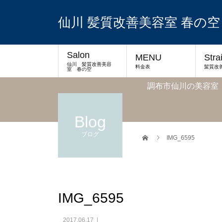
仙川 髪質改善美容室 春の空
Salon
MENU
Stra
仙川 髪質改善美容
料金表
髪質改
室 春の空
調布市仙川の美容室
Blog
ブログ
IMG_6595
IMG_6595
2017.06.17