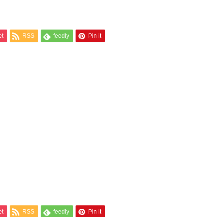
et
RSS
feedly
Pin it
et
RSS
feedly
Pin it