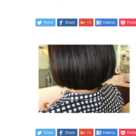
Tweet
Share
+1
Hatena
Pock
Tweet
Share
+1
Hatena
Pock