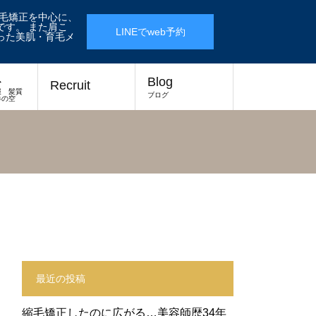
縮毛矯正を中心に、
す。 また肩こ
LINEでweb予約
った美肌・育毛メ
ス
Blog
Recruit
報 髪質
ブログ
春の空
最近の投稿
縮毛矯正したのに広がる…美容師歴34年