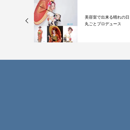
出来る晴れの日
小顔矯正5回目のビフ
ロデュース
アフター