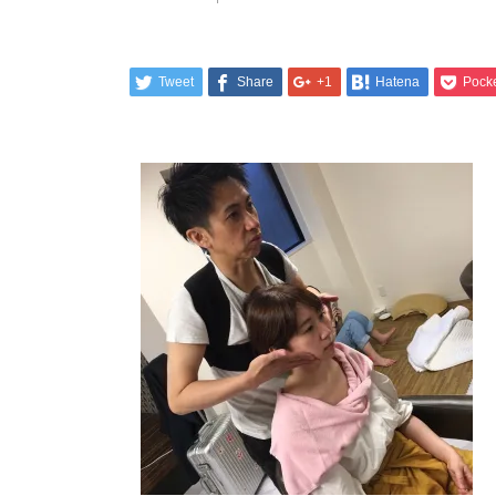
Tweet
Share
+1
Hatena
Pock