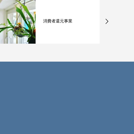
美肌、育毛メニューに向
け動いてます Vol、2