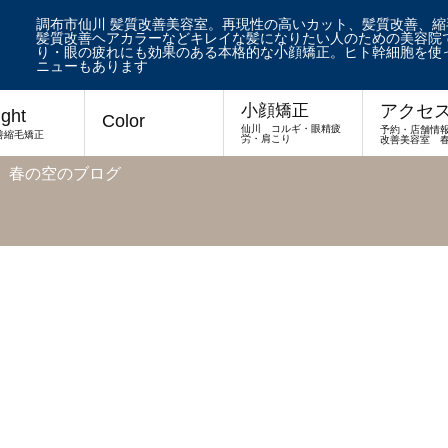
調布市仙川 髪質改善美容室。再現性の高いカット、髪質改善、
髪質改善ヘアカラーなどキレイな髪になりたい人のための美容院で
り・眼の疲れにも効果のある本格的な小顔矯正。ヒト幹細胞を使
ニューもあります
アクセ
小顔矯正
ight
Color
仙川 コルギ・眼精疲
予約・店舗情
善縮毛矯正
労・肩こり
改善美容室 
 春の空のブログ