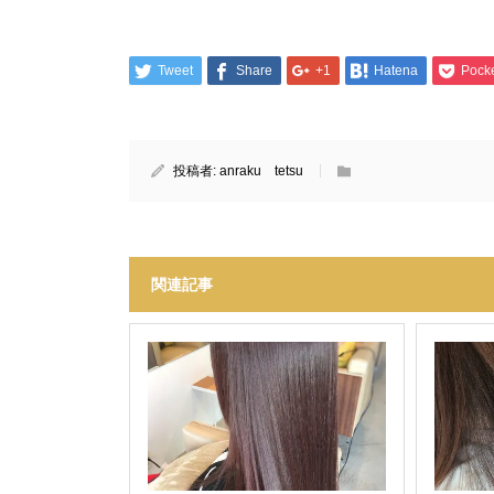
Tweet
Share
+1
Hatena
Pock
投稿者:
anraku tetsu
関連記事