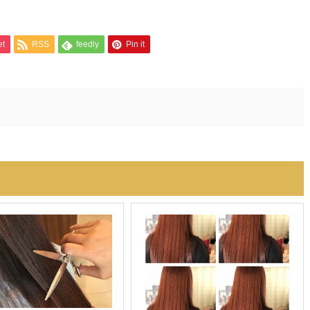
et
RSS
feedly
Pin it