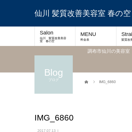
仙川 髪質改善美容室 春の空
Salon
MENU
Stra
仙川 髪質改善美容
料金表
髪質改
室 春の空
調布市仙川の美容室
Blog
ブログ
IMG_6860
IMG_6860
2017.07.13