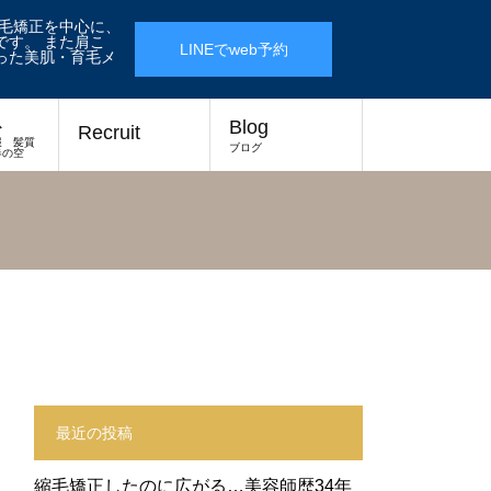
縮毛矯正を中心に、
す。 また肩こ
LINEでweb予約
った美肌・育毛メ
ス
Blog
Recruit
報 髪質
ブログ
春の空
最近の投稿
縮毛矯正したのに広がる…美容師歴34年