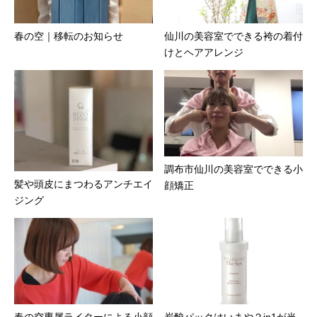
春の空｜移転のお知らせ
仙川の美容室でできる袴の着付
けとヘアアレンジ
調布市仙川の美容室でできる小
髪や頭皮にまつわるアンチエイ
顔矯正
ジング
春の空専属ライターによる小顔
炭酸パックはいまや２in1が当