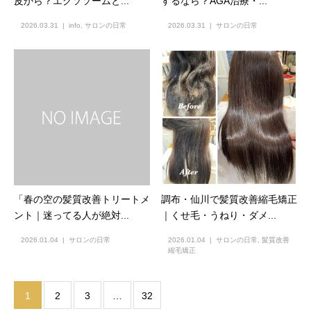
皮から？エクソソームと...
するなら？AGA治療・...
2026.03.31
info
,
サロンの日常
2026.03.31
サロンの日常
「春の空の髪質改善トリートメ
調布・仙川で髪質改善縮毛矯正
ント｜迷ってる人が絶対...
｜くせ毛・うねり・ダメ...
2026.01.04
サロンの日常
2026.01.04
サロンの日常
,
髪質改善
縮毛矯正
1
2
3
…
32