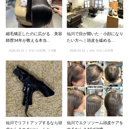
縮毛矯正したのに広がる…美容
仙川で目が開いた・小顔になり
師歴34年が教える本当...
たい方へ｜頭皮を緩める...
2026.05.22
サロンの日常
,
ツヤ髪
2026.03.31
info
,
サロンの日常
仙川でリフトアップするなら頭
仙川でエクソソーム頭皮ケアを