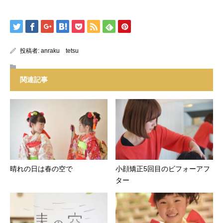
投稿者:
anraku tetsu
関連記事
晴れの日は春の空で
小顔矯正5回目のビフォーアフ
ター