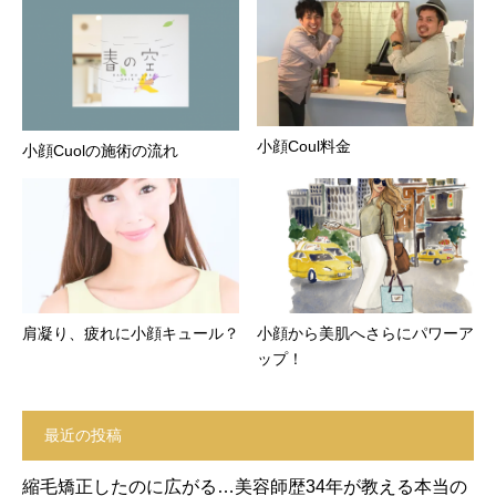
小顔Coul料金
小顔Cuolの施術の流れ
肩凝り、疲れに小顔キュール？
小顔から美肌へさらにパワーア
ップ！
最近の投稿
縮毛矯正したのに広がる…美容師歴34年が教える本当の