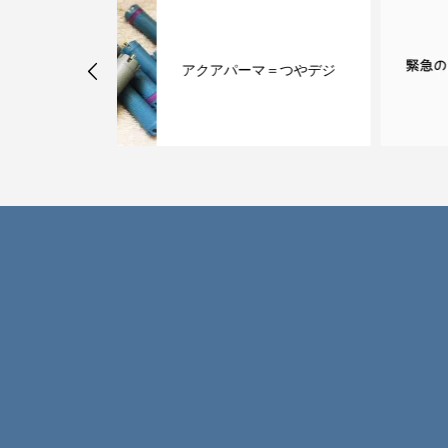
6月より定休日が変わり
マ＝つやデジ
す