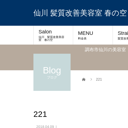
仙川 髪質改善美容室 春の空
Salon
MENU
Stra
仙川 髪質改善美容
料金表
髪質改
室 春の空
調布市仙川の美容室
Blog
ブログ
221
221
2018.04.09