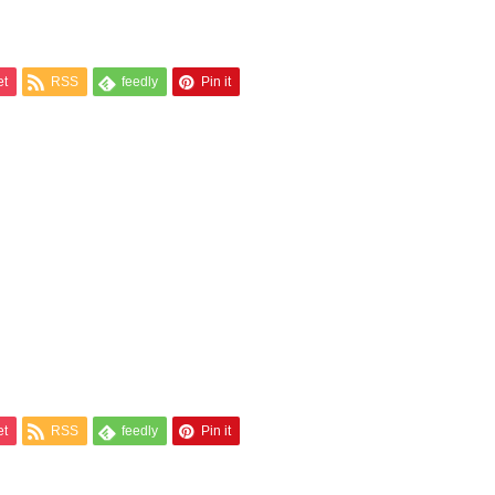
et
RSS
feedly
Pin it
et
RSS
feedly
Pin it