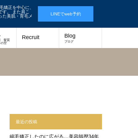
縮毛矯正を中心に、
す。 また肩こ
LINEでweb予約
った美肌・育毛メ
ス
Blog
Recruit
報 髪質
ブログ
春の空
最近の投稿
縮毛矯正したのに広がる…美容師歴34年