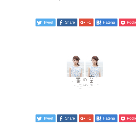
Tweet
Share
+1
Hatena
Pock
Tweet
Share
+1
Hatena
Pock