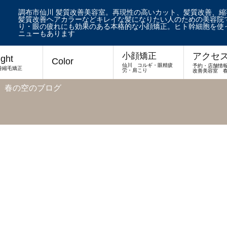
調布市仙川 髪質改善美容室。再現性の高いカット、髪質改善、
髪質改善ヘアカラーなどキレイな髪になりたい人のための美容院で
り・眼の疲れにも効果のある本格的な小顔矯正。ヒト幹細胞を使
ニューもあります
アクセ
小顔矯正
ight
Color
仙川 コルギ・眼精疲
予約・店舗情
善縮毛矯正
労・肩こり
改善美容室 
 春の空のブログ