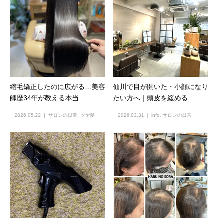
縮毛矯正したのに広がる…美容
仙川で目が開いた・小顔になり
師歴34年が教える本当...
たい方へ｜頭皮を緩める...
2026.05.22
サロンの日常
,
ツヤ髪
2026.03.31
info
,
サロンの日常