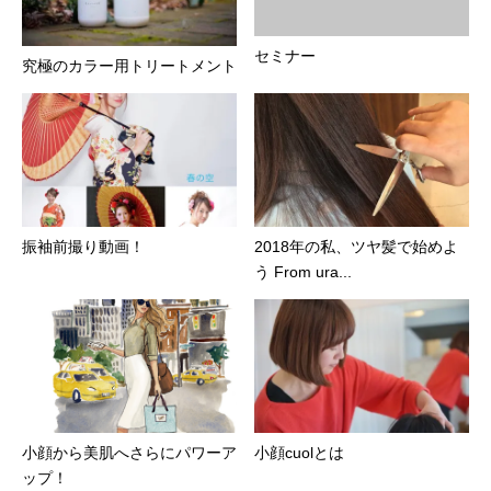
セミナー
究極のカラー用トリートメント
振袖前撮り動画！
2018年の私、ツヤ髪で始めよ
う From ura...
小顔から美肌へさらにパワーア
小顔cuolとは
ップ！