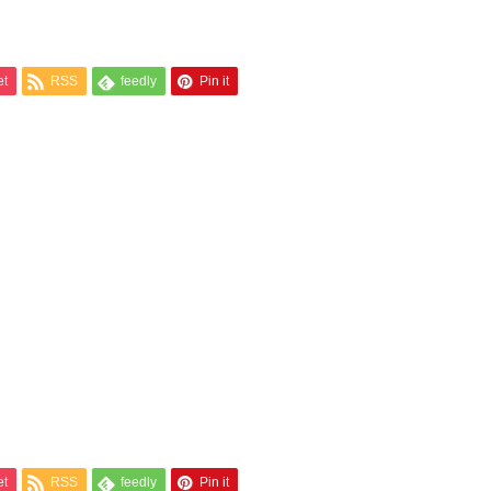
et
RSS
feedly
Pin it
et
RSS
feedly
Pin it