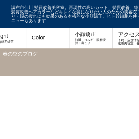
調布市仙川 髪質改善美容室。再現性の高いカット、髪質改善、
髪質改善ヘアカラーなどキレイな髪になりたい人のための美容院で
り・眼の疲れにも効果のある本格的な小顔矯正。ヒト幹細胞を使
ニューもあります
アクセ
小顔矯正
ight
Color
仙川 コルギ・眼精疲
予約・店舗情
善縮毛矯正
労・肩こり
改善美容室 
 春の空のブログ