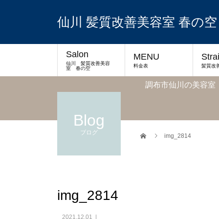
仙川 髪質改善美容室 春の空
Salon
MENU
Stra
仙川 髪質改善美容
料金表
髪質改
室 春の空
調布市仙川の美容室
Blog
ブログ
img_2814
img_2814
2021.12.01