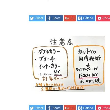
Tweet
Share
+1
Hatena
Pock
Tweet
Share
+1
Hatena
Pock