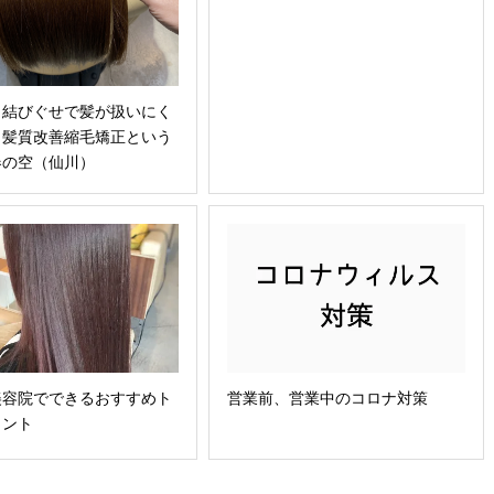
・結びぐせで髪が扱いにく
｜髪質改善縮毛矯正という
春の空（仙川）
営業前、営業中のコロナ対策
美容院でできるおすすめト
メント