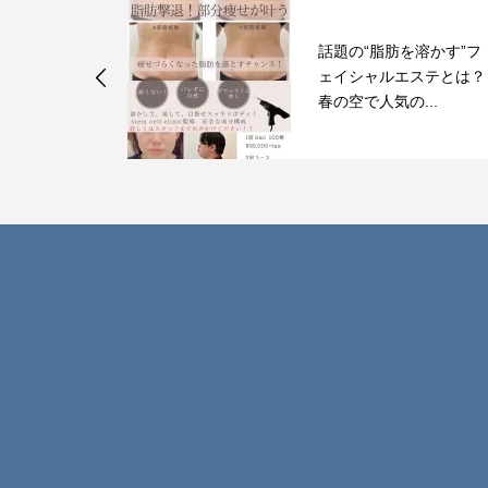
を溶かす”フ
サロンで出来る美髪と
エステとは？
は？
...