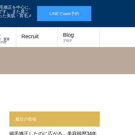
縮毛矯正を中心に、
す。 また肩こ
LINEでweb予約
った美肌・育毛メ
ス
Blog
Recruit
報 髪質
ブログ
春の空
最近の投稿
縮毛矯正したのに広がる…美容師歴34年