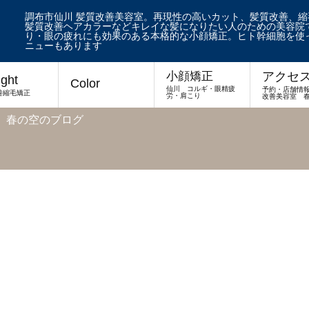
調布市仙川 髪質改善美容室。再現性の高いカット、髪質改善、
髪質改善ヘアカラーなどキレイな髪になりたい人のための美容院で
り・眼の疲れにも効果のある本格的な小顔矯正。ヒト幹細胞を使
ニューもあります
アクセ
小顔矯正
ight
Color
仙川 コルギ・眼精疲
予約・店舗情
善縮毛矯正
労・肩こり
改善美容室 
 春の空のブログ