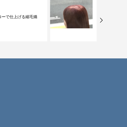
仙川の美容室でヘアカラ
ー その2