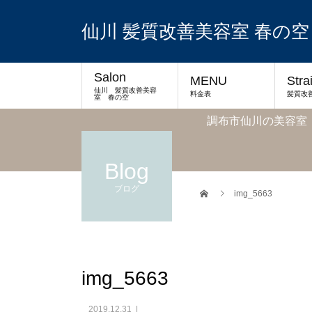
仙川 髪質改善美容室 春の空
Salon
MENU
Stra
仙川 髪質改善美容
料金表
髪質改
室 春の空
調布市仙川の美容室
Blog
ブログ
img_5663
img_5663
2019.12.31