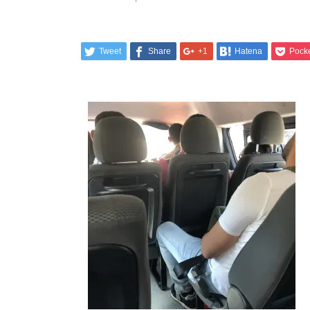
Tweet
Share
+1
Hatena
Pock