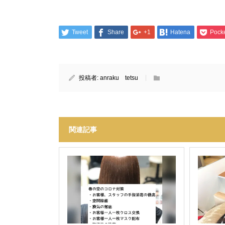
Tweet
Share
+1
Hatena
Pock
投稿者:
anraku tetsu
関連記事