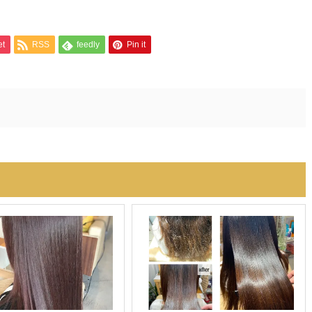
et
RSS
feedly
Pin it