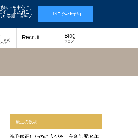
縮毛矯正を中心に、
す。 また肩こ
LINEでweb予約
った美肌・育毛メ
ス
Blog
Recruit
報 髪質
ブログ
春の空
最近の投稿
縮毛矯正したのに広がる…美容師歴34年