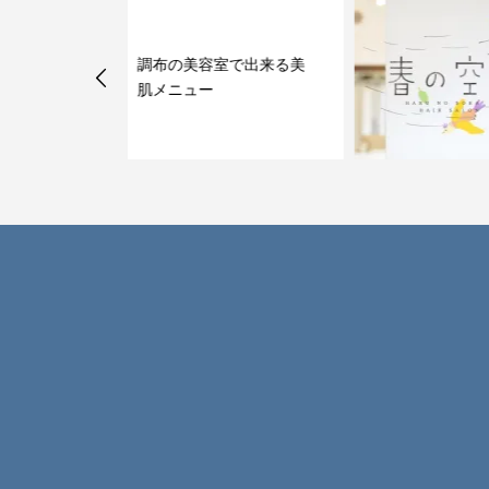
室で出来る美
小顔スクール