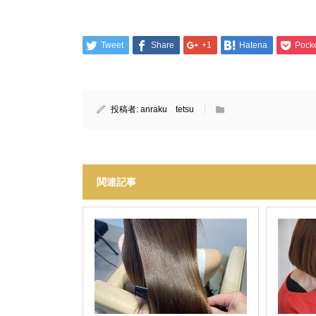
Tweet
Share
+1
Hatena
Pock
投稿者:
anraku tetsu
関連記事