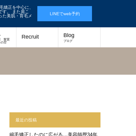
縮毛矯正を中心に、
す。 また肩こ
LINEでweb予約
った美肌・育毛メ
ス
Blog
Recruit
報 髪質
ブログ
春の空
最近の投稿
縮毛矯正したのに広がる…美容師歴34年