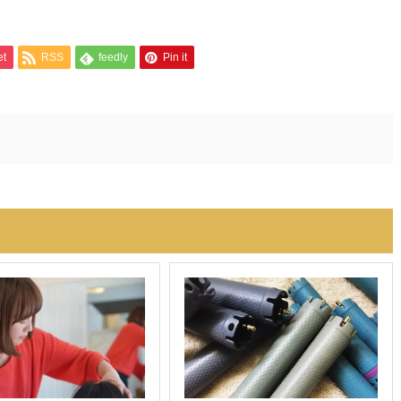
et
RSS
feedly
Pin it