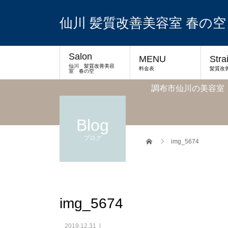
仙川 髪質改善美容室 春の空
Salon
MENU
Stra
仙川 髪質改善美容
料金表
髪質改
室 春の空
調布市仙川の美容室
Blog
ブログ
img_5674
img_5674
2019.12.31