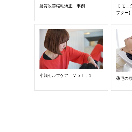
髪質改善縮毛矯正 事例
【 モニ
フター
小顔セルフケア Ｖｏｌ，1
薄毛の