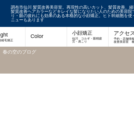
調布市仙川 髪質改善美容室。再現性の高いカット、髪質改善、
髪質改善ヘアカラーなどキレイな髪になりたい人のための美容院で
り・眼の疲れにも効果のある本格的な小顔矯正。ヒト幹細胞を使
ニューもあります
アクセ
小顔矯正
ight
Color
仙川 コルギ・眼精疲
予約・店舗情
善縮毛矯正
労・肩こり
改善美容室 
 春の空のブログ