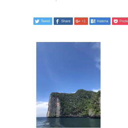
Tweet
Share
+1
Hatena
Pock