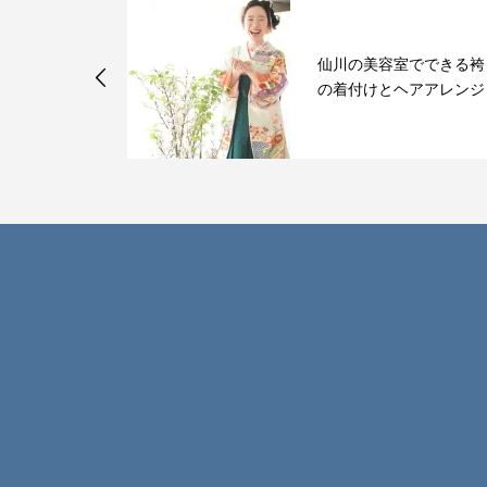
室でできる袴
育毛のためのシャンプー
ヘアアレンジ