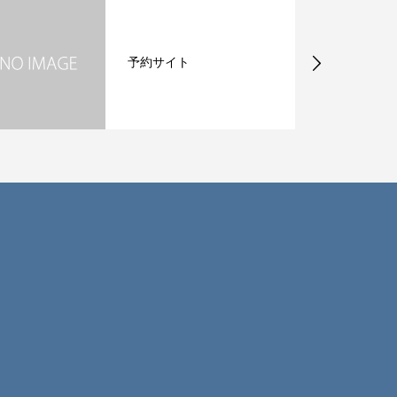
小顔セルフケア Ｖｏ
ｌ，1