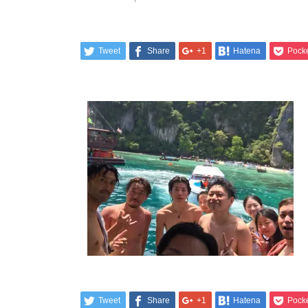
Tweet
Share
+1
Hatena
Pock
Tweet
Share
+1
Hatena
Pock