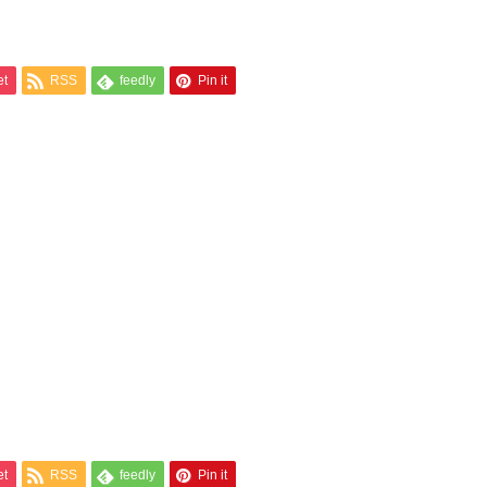
et
RSS
feedly
Pin it
et
RSS
feedly
Pin it