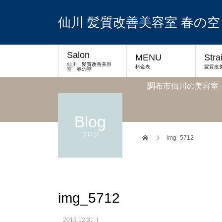
仙川 髪質改善美容室 春の空
Salon
MENU
Stra
仙川 髪質改善美容
料金表
髪質改
室 春の空
調布市仙川の美容室
Blog
ブログ
img_5712
img_5712
2019.12.31