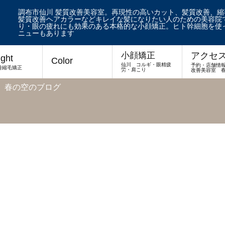
調布市仙川 髪質改善美容室。再現性の高いカット、髪質改善、
髪質改善ヘアカラーなどキレイな髪になりたい人のための美容院で
り・眼の疲れにも効果のある本格的な小顔矯正。ヒト幹細胞を使
ニューもあります
アクセ
小顔矯正
ight
Color
仙川 コルギ・眼精疲
予約・店舗情
善縮毛矯正
労・肩こり
改善美容室 
 春の空のブログ