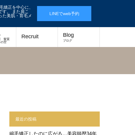
縮毛矯正を中心に、
す。 また肩こ
LINEでweb予約
った美肌・育毛メ
ス
Blog
Recruit
報 髪質
ブログ
春の空
最近の投稿
縮毛矯正したのに広がる…美容師歴34年