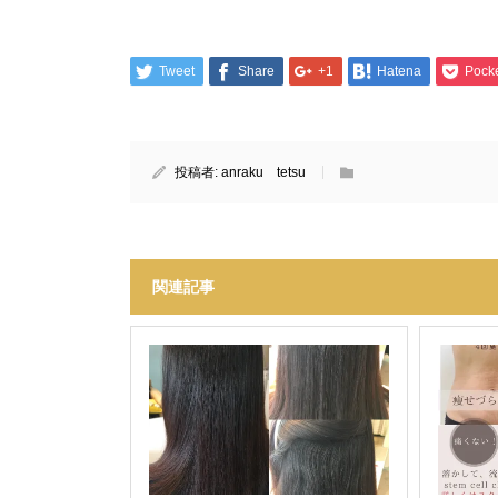
Tweet
Share
+1
Hatena
Pock
投稿者:
anraku tetsu
関連記事