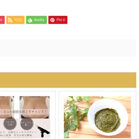
et
RSS
feedly
Pin it