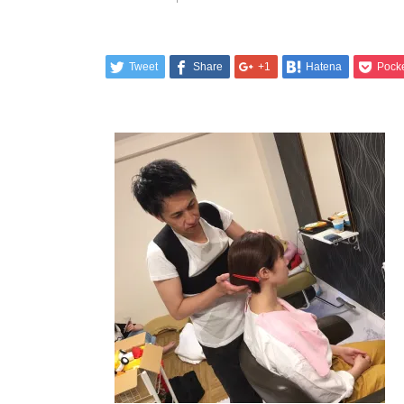
Tweet
Share
+1
Hatena
Pock