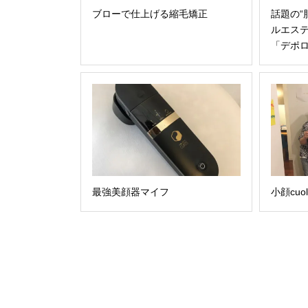
話題の“
ブローで仕上げる縮毛矯正
ルエス
「デポ
最強美顔器マイフ
小顔cuo