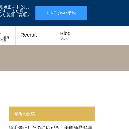
縮毛矯正を中心に、
す。 また肩こ
LINEでweb予約
った美肌・育毛メ
ス
Blog
Recruit
報 髪質
ブログ
春の空
最近の投稿
縮毛矯正したのに広がる…美容師歴34年