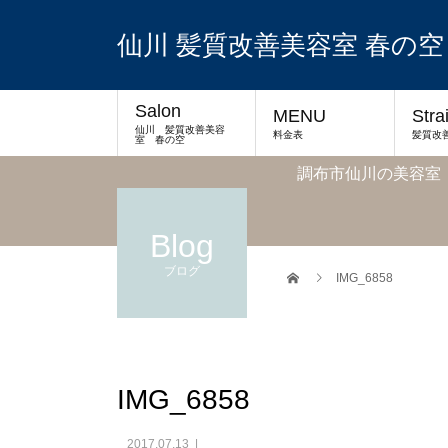
仙川 髪質改善美容室 春の空
Salon
MENU
Stra
仙川 髪質改善美容
料金表
髪質改
室 春の空
調布市仙川の美容室
Blog
ブログ
IMG_6858
IMG_6858
2017.07.13