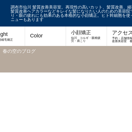
調布市仙川 髪質改善美容室。再現性の高いカット、髪質改善、
髪質改善ヘアカラーなどキレイな髪になりたい人のための美容院で
り・眼の疲れにも効果のある本格的な小顔矯正。ヒト幹細胞を使
ニューもあります
アクセ
小顔矯正
ight
Color
仙川 コルギ・眼精疲
予約・店舗情
善縮毛矯正
労・肩こり
改善美容室 
 春の空のブログ