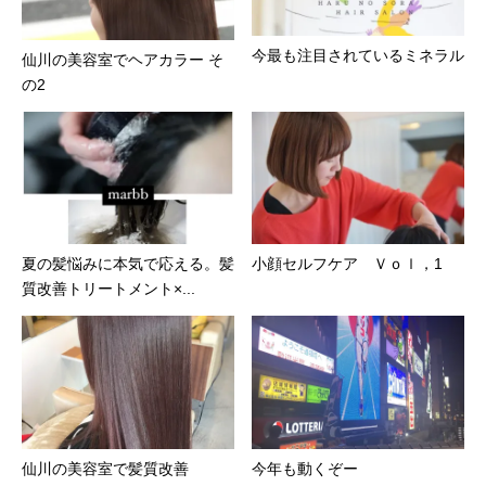
今最も注目されているミネラル
仙川の美容室でヘアカラー そ
の2
夏の髪悩みに本気で応える。髪
小顔セルフケア Ｖｏｌ，1
質改善トリートメント×...
仙川の美容室で髪質改善
今年も動くぞー