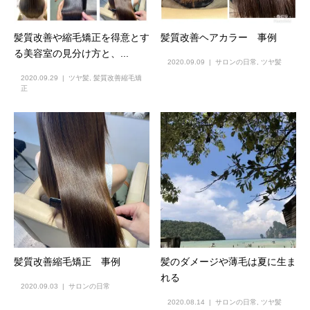
髪質改善や縮毛矯正を得意とす
髪質改善ヘアカラー 事例
る美容室の見分け方と、...
2020.09.09
サロンの日常
,
ツヤ髪
2020.09.29
ツヤ髪
,
髪質改善縮毛矯
正
髪質改善縮毛矯正 事例
髪のダメージや薄毛は夏に生ま
れる
2020.09.03
サロンの日常
2020.08.14
サロンの日常
,
ツヤ髪