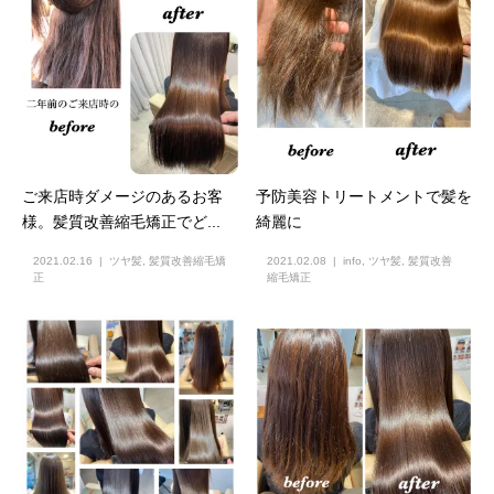
ご来店時ダメージのあるお客
予防美容トリートメントで髪を
様。髪質改善縮毛矯正でど...
綺麗に
2021.02.16
ツヤ髪
,
髪質改善縮毛矯
2021.02.08
info
,
ツヤ髪
,
髪質改善
正
縮毛矯正